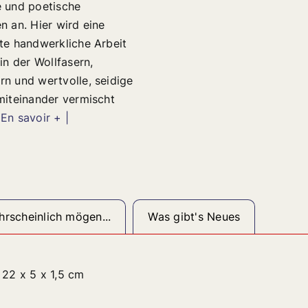
e und poetische
n an. Hier wird eine
rte handwerkliche Arbeit
 in der Wollfasern,
rn und wertvolle, seidige
 miteinander vermischt
 En savoir + |
rscheinlich mögen...
Was gibt's Neues
22 x 5 x 1,5 cm