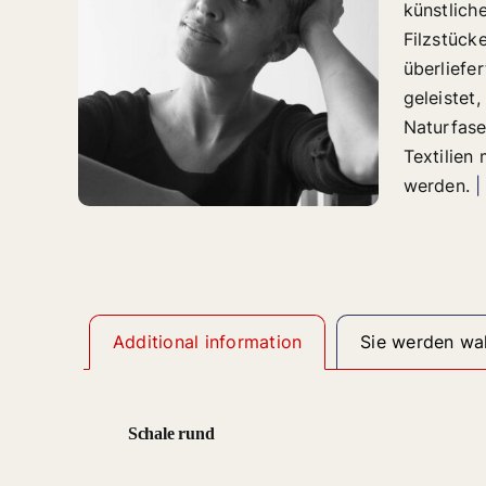
künstlich
Filzstücke
überliefe
geleistet,
Naturfase
Textilien
werden.
|
Additional information
Sie werden wah
Schale rund