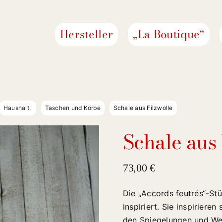
Hersteller
„La Boutique“
Haushalt
Taschen und Körbe
Schale aus Filzwolle
Schale aus 
73,00
€
Die „Accords feutrés“-Stü
inspiriert. Sie inspiriere
den Spiegelungen und Wel