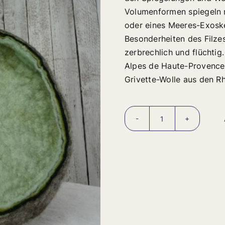
Volumenformen spiegeln m
oder eines Meeres-Exoskel
Besonderheiten des Filzes
zerbrechlich und flüchtig
Alpes de Haute-Provence,
Grivette-Wolle aus den R
Schale
aus
Filzwolle
quantity