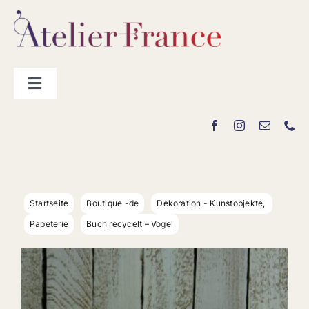
Zum
Inhalt
springen
Toggle
Navigation
Hersteller
„La Boutique“
Startseite
Boutique -de
Dekoration - Kunstobjekte
Kontakt
Papeterie
Buch recycelt – Vogel