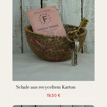
ADD TO CART
/
DETAILS
Schale aus recyceltem Karton
19,50
€