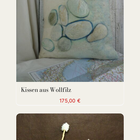
ADD TO CART
/
DETAILS
Kissen aus Wollfilz
175,00
€