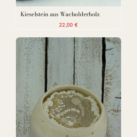
Kieselstein aus Wacholderholz
22,00
€
ADD TO CART
/
DETAILS