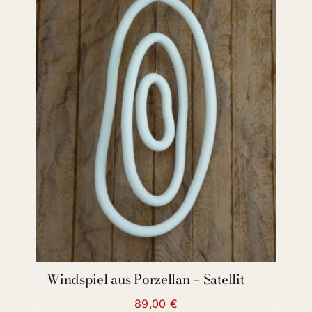
ADD TO CART
/
DETAILS
Windspiel aus Porzellan – Satellit
89,00
€