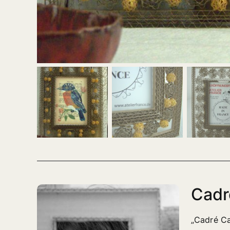
Cadr
„Cadré Ca