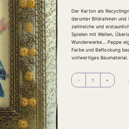
Der Karton als Recyclingma
darunter Bildrahmen und 
zahlreiche und erstaunli
Spielen mit Wellen, Übe
Wunderwerke… Pappe eigne
Farbe und Beflockung bea
vollwertiges Baumaterial.
Bildrahmen
Rosace,
Spirale
und
Schachbrett
aus