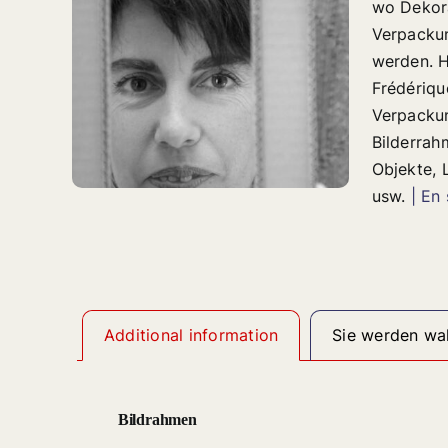
wo Dekor
Verpackun
werden. H
Frédériqu
Verpackun
Bilderrah
Objekte, 
usw.
| En 
Additional information
Sie werden wah
Bildrahmen