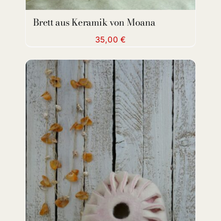
Brett aus Keramik von Moana
35,00
€
ADD TO CART
/
DETAILS