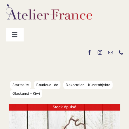
Zum
Inhalt
springen
Toggle
Navigation
Hersteller
„La Boutique“
Startseite
Boutique -de
Dekoration - Kunstobjekte
Kontakt
Glaskunst – Kiwi
Stock épuisé