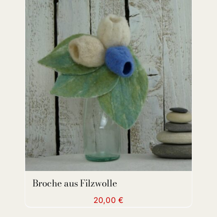
ADD TO CART
/
DETAILS
Broche aus Filzwolle
20,00
€