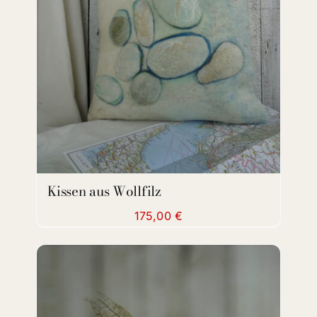
ADD TO CART
/
DETAILS
Kissen aus Wollfilz
175,00
€