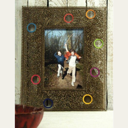
ADD TO CART
/
DETAILS