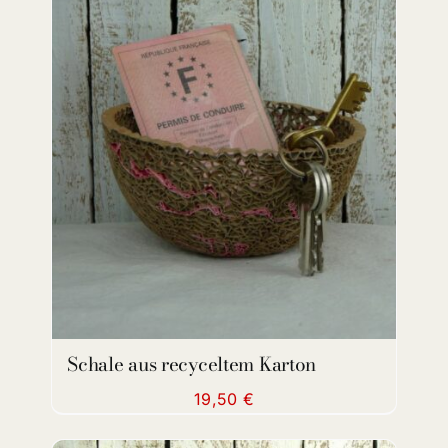
ADD TO CART
/
DETAILS
Schale aus recyceltem Karton
19,50
€