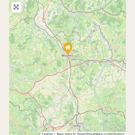
Leaflet
| Map data ©
OpenStreetMap
contributors