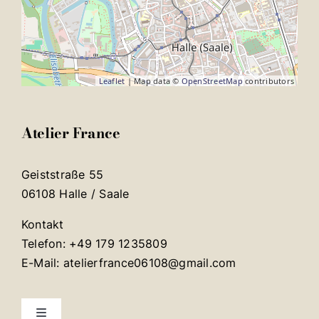
Leaflet
| Map data ©
OpenStreetMap
contributors
Atelier France
Geiststraße 55
06108 Halle / Saale
Kontakt
Telefon: +49 179 1235809
E-Mail: atelierfrance06108@gmail.com
Toggle