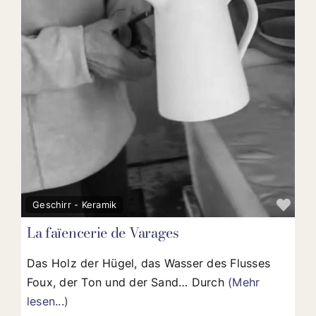
Fav
Geschirr - Keramik
La faïencerie de Varages
Das Holz der Hügel, das Wasser des Flusses
Foux, der Ton und der Sand… Durch
(Mehr
lesen...)