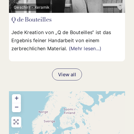
Fav
Geschirr - Keramik
Q de Bouteilles
Jede Kreation von „Q de Bouteilles“ ist das
Ergebnis feiner Handarbeit von einem
zerbrechlichen Material.
(Mehr lesen...)
View all
+
−