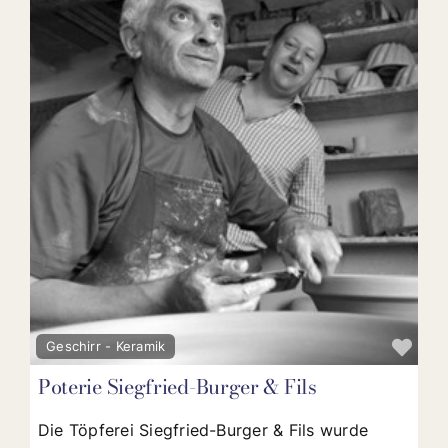
Fav
Geschirr - Keramik
Poterie Siegfried-Burger & Fils
Die Töpferei Siegfried-Burger & Fils wurde