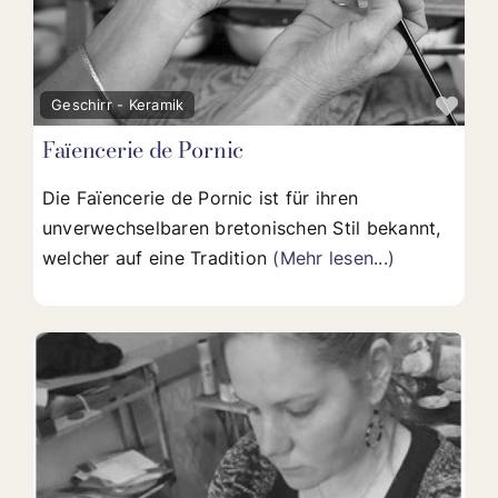
Fav
Geschirr - Keramik
Faïencerie de Pornic
Die Faïencerie de Pornic ist für ihren
unverwechselbaren bretonischen Stil bekannt,
welcher auf eine Tradition
(Mehr lesen...)