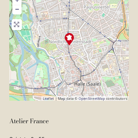
−
Leaflet
| Map data ©
OpenStreetMap
contributors
Atelier France