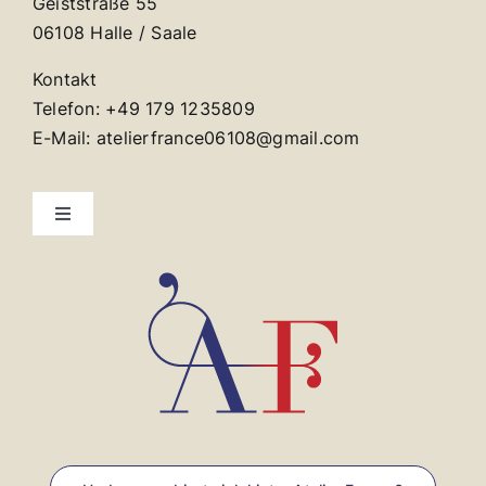
Geiststraße 55
06108 Halle / Saale
Kontakt
Telefon: +49 179 1235809
E-Mail: atelierfrance06108@gmail.com
Toggle
Navigation
Kontakt
Impressum