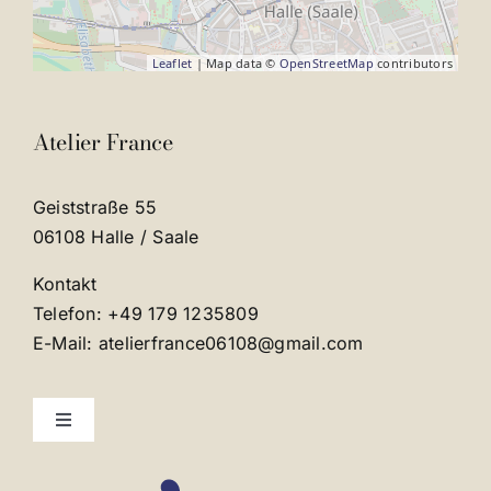
Leaflet
| Map data ©
OpenStreetMap
contributors
Atelier France
Geiststraße 55
06108 Halle / Saale
Kontakt
Telefon: +49 179 1235809
E-Mail: atelierfrance06108@gmail.com
Toggle
Navigation
Kontakt