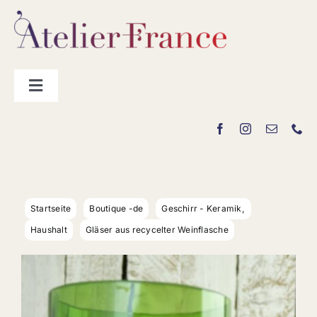
Zum
Inhalt
springen
Toggle
Navigation
Hersteller
„La Boutique“
Startseite
Boutique -de
Geschirr - Keramik
Kontakt
Haushalt
Gläser aus recycelter Weinflasche