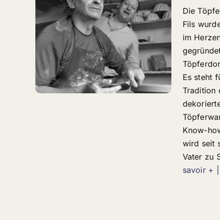
Die Töpfe
Fils wurd
im Herzen
gegründet
Töpferdor
Es steht f
Tradition
dekoriert
Töpferwa
Know-how
wird seit
Vater zu
savoir + |