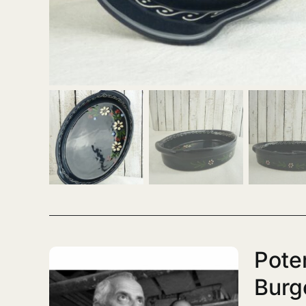
Pote
Burge