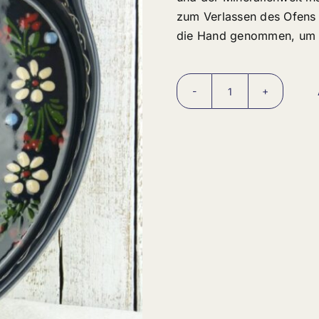
zum Verlassen des Ofens 
die Hand genommen, um ei
Schüssel
oval
aus
Elsass
quantity