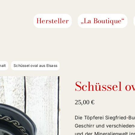
Hersteller
„La Boutique“
alt
Schüssel oval aus Elsass
Schüssel ov
25,00
€
Die Töpferei Siegfried-Bur
Geschirr und verschiedene
und der Mineralienwelt in