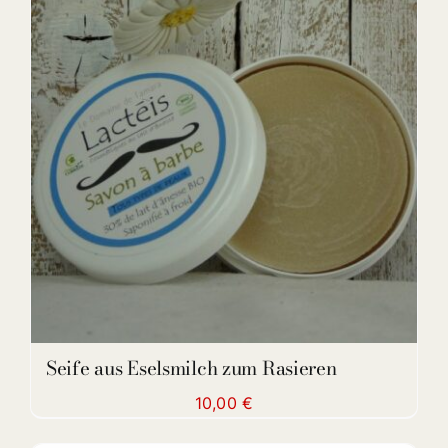
ADD TO CART
/
DETAILS
Seife aus Eselsmilch zum Rasieren
10,00
€