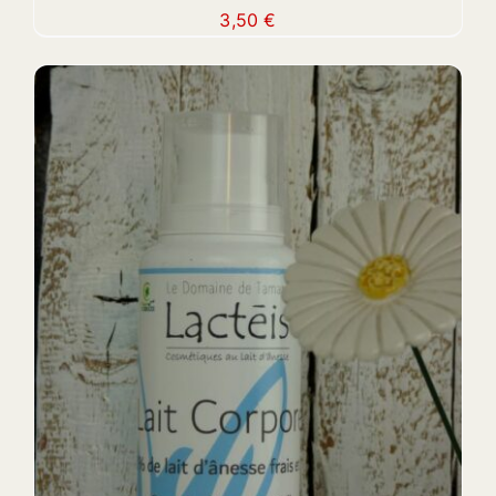
3,50
€
ADD TO CART
/
DETAILS