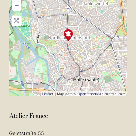
−
Leaflet
| Map data ©
OpenStreetMap
contributors
Atelier France
Geiststraße 55