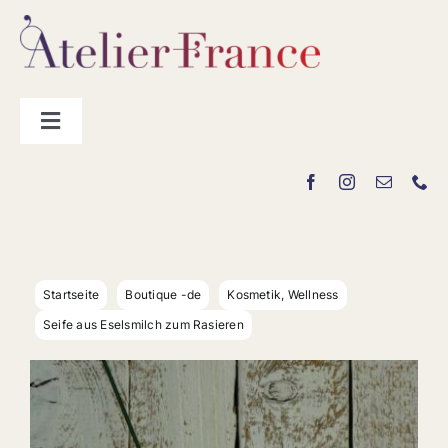
Zum
Inhalt
springen
Toggle
Navigation
Hersteller
„La Boutique“
Startseite
Boutique -de
Kosmetik, Wellness
Kontakt
Seife aus Eselsmilch zum Rasieren