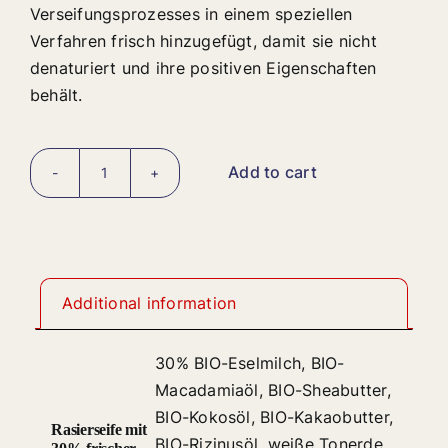
Verseifungsprozesses in einem speziellen
Verfahren frisch hinzugefügt, damit sie nicht
denaturiert und ihre positiven Eigenschaften
behält.
Add to cart
Seife
aus
Eselsmilch
zum
Rasieren
Additional information
quantity
30% BIO-Eselmilch, BIO-
Macadamiaöl, BIO-Sheabutter,
BIO-Kokosöl, BIO-Kakaobutter,
Rasierseife mit
BIO-Rizinusöl, weiße Tonerde