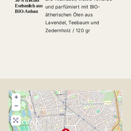
30% frischer
Eselsmilch aus
und parfümiert mit BIO-
BIO-Anbau
ätherischen Ölen aus
Lavendel, Teebaum und
Zedernholz / 120 gr
+
−