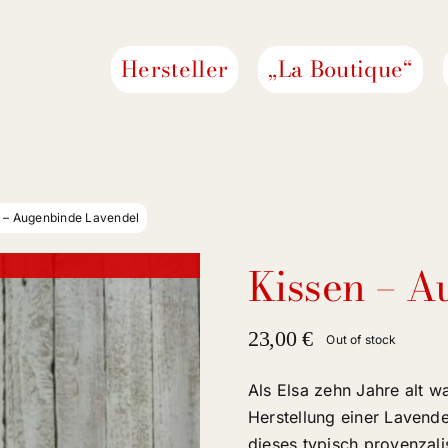
Hersteller
„La Boutique“
 – Augenbinde Lavendel
Kissen – A
23,00
€
Out of stock
Als Elsa zehn Jahre alt w
Herstellung einer Lavende
dieses typisch provenzali