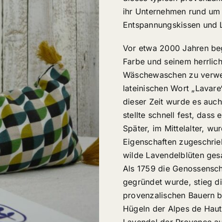
ihr Unternehmen rund um 
Entspannungskissen und 
Vor etwa 2000 Jahren beg
Farbe und seinem herrlich
Wäschewaschen zu verwe
lateinischen Wort „Lavare
dieser Zeit wurde es auc
stellte schnell fest, das
Später, im Mittelalter, w
Eigenschaften zugeschrie
wilde Lavendelblüten ge
Als 1759 die Genossensch
gegründet wurde, stieg d
provenzalischen Bauern b
Hügeln der Alpes de Haut