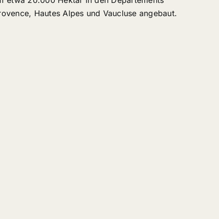
uf etwa 20.000 Hektar in den Departements
rovence, Hautes Alpes und Vaucluse angebaut.