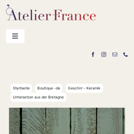
Zum
Inhalt
springen
Toggle
Navigation
Hersteller
„La Boutique“
Startseite
Boutique -de
Geschirr - Keramik
Kontakt
Untersetzer aus der Bretagne