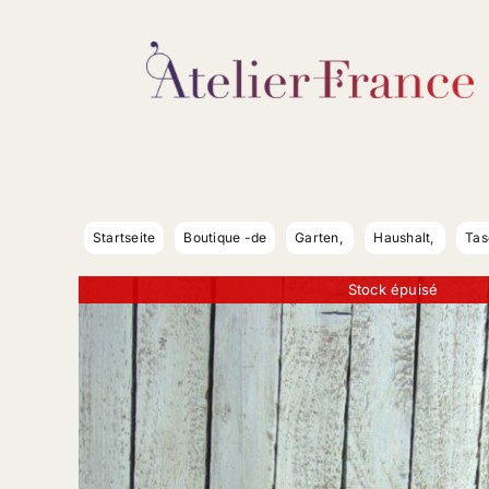
Zum
Inhalt
springen
Startseite
Boutique -de
Garten
Haushalt
Tas
Stock épuisé