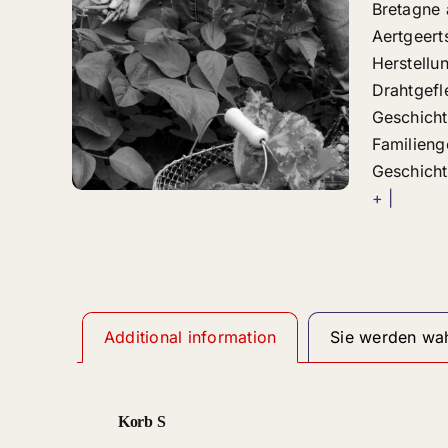
Bretagne 
Aertgeert
Herstellu
Drahtgefle
Geschicht
Familieng
Geschicht
+ |
Additional information
Sie werden wah
Korb S