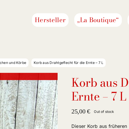
Hersteller
„La Boutique“
chen und Körbe
Korb aus Drahtgeflecht für die Ernte – 7 L
Korb aus D
Ernte – 7 L
25,00
€
Out of stock
Dieser Korb aus früheren