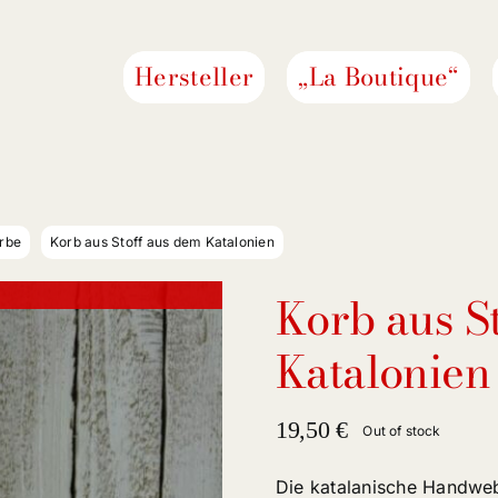
Hersteller
„La Boutique“
rbe
Korb aus Stoff aus dem Katalonien
Korb aus S
Katalonien
19,50
€
Out of stock
Die katalanische Handwebe