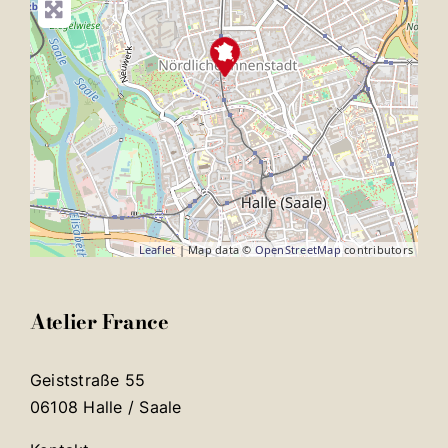
Leaflet
| Map data ©
OpenStreetMap
contributors
Atelier France
Geiststraße 55
06108 Halle / Saale