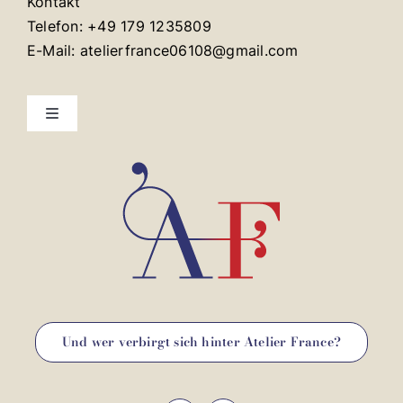
Kontakt
Telefon: +49 179 1235809
E-Mail: atelierfrance06108@gmail.com
Toggle
Navigation
Kontakt
Impressum
Und wer verbirgt sich hinter Atelier France?