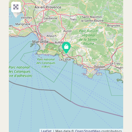
Leaflet
| Map data ©
OpenStreetMap
contributors