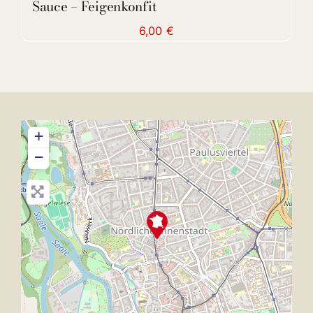
Sauce – Feigenkonfit
6,00
€
+
−