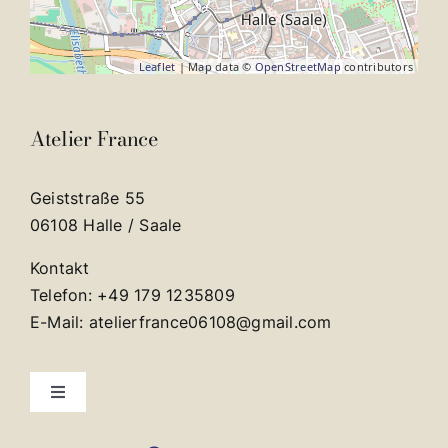
Leaflet
| Map data ©
OpenStreetMap
contributors
Atelier France
Geiststraße 55
06108 Halle / Saale
Kontakt
Telefon: +49 179 1235809
E-Mail: atelierfrance06108@gmail.com
Toggle
Navigation
Kontakt