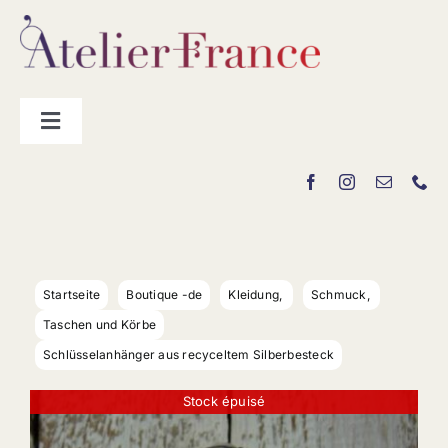
Zum
Inhalt
springen
Toggle
Navigation
Hersteller
„La Boutique“
Startseite
Boutique -de
Kleidung
Schmuck
Kontakt
Taschen und Körbe
Schlüsselanhänger aus recyceltem Silberbesteck
Stock épuisé