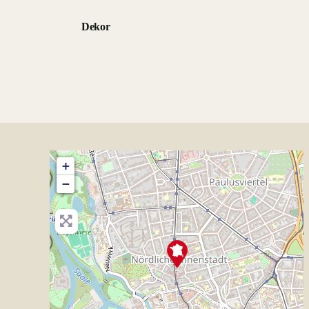
Dekor
+
−