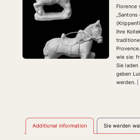
Florence s
„Santons 
(Krippenf
Ihre Kolle
traditione
Provence.
wie sie: 
Sie laden
geben Lus
werden.
|
Additional information
Sie werden wah