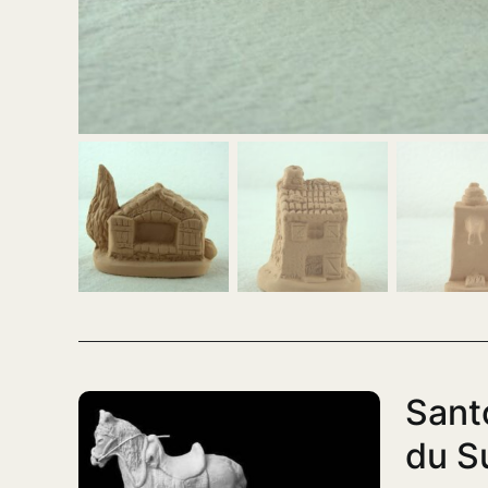
Sant
du S