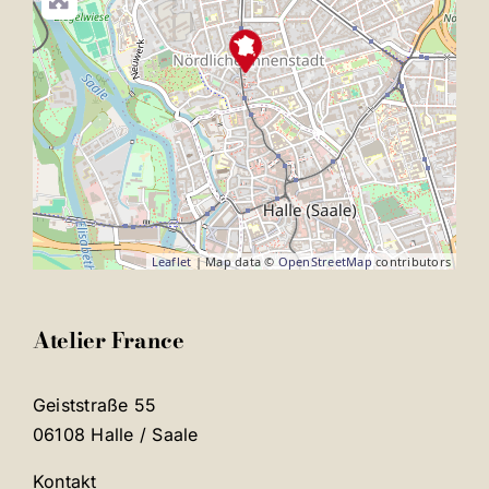
Leaflet
| Map data ©
OpenStreetMap
contributors
Atelier France
Geiststraße 55
06108 Halle / Saale
Kontakt