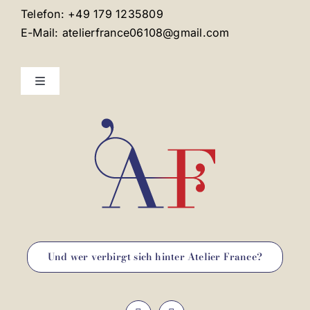
Telefon: +49 179 1235809
E-Mail: atelierfrance06108@gmail.com
Toggle
Navigation
Kontakt
Impressum
Und wer verbirgt sich hinter Atelier France?