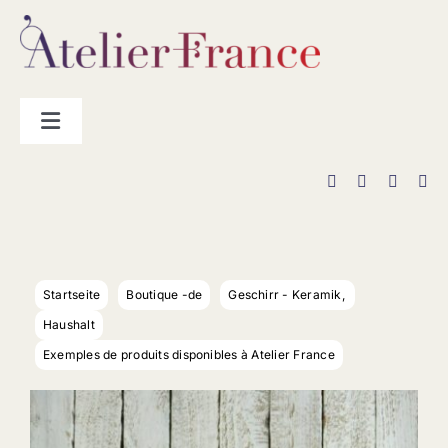
Zum
Inhalt
springen
Toggle
Navigation
Hersteller
„La Boutique“
Startseite
Boutique -de
Geschirr - Keramik
Kontakt
Haushalt
Exemples de produits disponibles à Atelier France