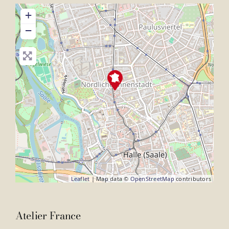
+
−
Leaflet
| Map data ©
OpenStreetMap
contributors
Atelier France