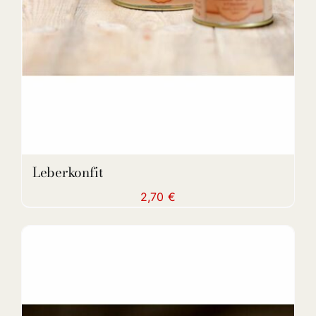
Leberkonfit
2,70
€