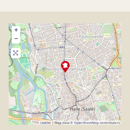
+
−
Leaflet
| Map data ©
OpenStreetMap
contributors